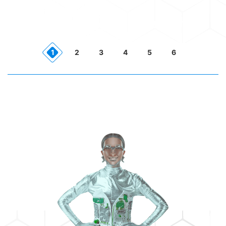
МЫ ПРОВОДИМ ПРОВЕРКУ
1
2
3
4
5
6
Проверяем уровень IQ соискателя,
используя разные задания, чтобы
иметь представление об его
умственных способностях.