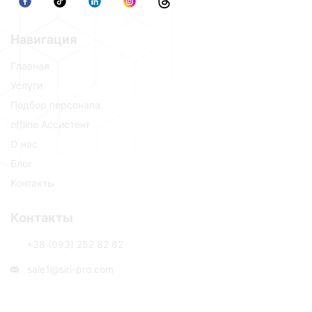
Навигация
Главная
Услуги
Подбор персонала
offline Ассистент
О нас
Блог
Контакты
Контакты
+38 (093) 252 82 82
sale1@siri-pro.com
Обратный звонок