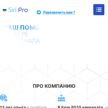
+38 (093) 252 82 82
Перезвонить вам ?
ВАШ ПОМОЩНИК
В СФЕРЕ
ПЕРСОНАЛА
Вам видится во сне идеальный кандидат? Мы воплотим Ваш
сон в реальность! Подберем лучшего сотрудника, который
выполнит все задачи и укрепит Ваш бизнес.
ПРО КОМПАНИЮ
13 лет опыта
в подборе
В базе 9535 кандидата,
и