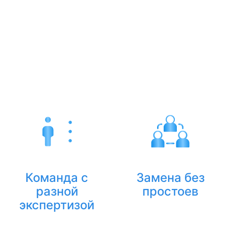
разбора задач
диагностику:
ассистент берет
какие процессы
работу в тот же
делегировать,
день — не нужно
сколько часов
ждать недели.
нужно, какой тип
ассистента
подойдет.
Команда с
Замена без
разной
простоев
экспертизой
Если ассистент
30+ ассистентов
заболел или в