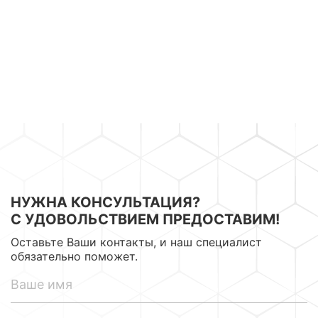
с опытом в
отпуске — его
разных сферах —
подхватит
подбираем
коллега. Ваши
именно под вашу
процессы не
задачу, а не
останавливаются.
«кого-то
свободного».
НУЖНА КОНСУЛЬТАЦИЯ?
С УДОВОЛЬСТВИЕМ ПРЕДОСТАВИМ!
Оставьте Ваши контакты, и наш специалист
обязательно поможет.