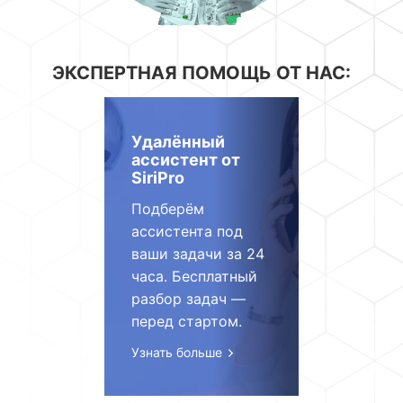
ЭКСПЕРТНАЯ ПОМОЩЬ ОТ НАС:
Удалённый
ассистент от
SiriPro
Подберём
ассистента под
ваши задачи за 24
часа. Бесплатный
разбор задач —
перед стартом.
Узнать больше