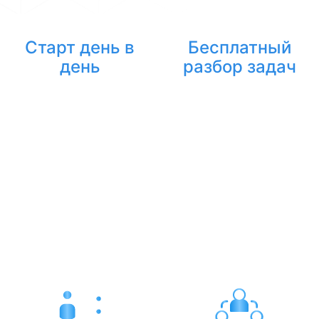
Старт день в
Бесплатный
день
разбор задач
После
Перед стартом
бесплатного
проводим
разбора задач
диагностику:
ассистент берет
какие процессы
работу в тот же
делегировать,
день — не нужно
сколько часов
ждать недели.
нужно, какой тип
ассистента
подойдет.