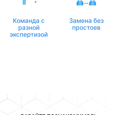
Команда с
Замена без
разной
простоев
экспертизой
Если ассистент
30+ ассистентов
заболел или в
с опытом в
отпуске — его
разных сферах —
подхватит
подбираем
коллега. Ваши
именно под вашу
процессы не
задачу, а не
останавливаются.
«кого-то
свободного».